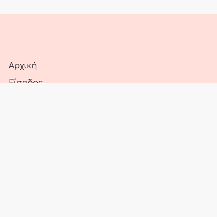
Αρχική
Είσοδος
Άρθρα
Αναζήτηση
Προϊόντα
Συνδρομές
Πολιτική Απορρήτου